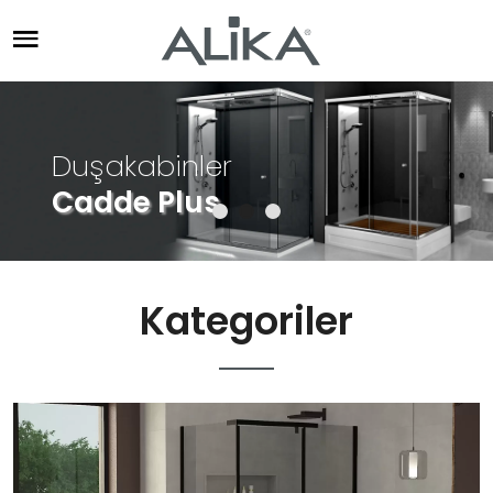
Duşakabinler
Küvetler
Cadde Plus
Kategoriler