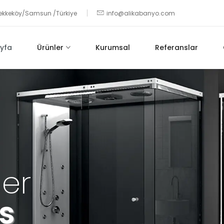
 Tekkeköy/Samsun /Türkiye
info@alikabanyo.com
yfa
Ürünler
Kurumsal
Referanslar
ler