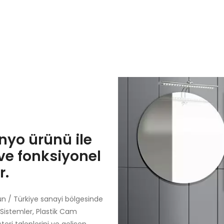
anyo ürünü ile
i ve fonksiyonel
r.
n / Türkiye sanayi bölgesinde
Sistemler, Plastik Cam
ri taleplerini ve gelişen