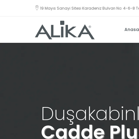
19 Mayıs Sanayi Sitesi Karadeniz Bulvarı No: 4-6-8
Anasa
Küvetler
Özel Tasarım Küvet